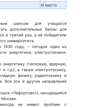
III место
чным шансом для учащихся
тать дополнительные баллы для
я в третий раз, а её победители
ого университета.
в 1930 году, – сегодня один из
ти энергетики, электротехники,
 энергетику (тепловую, ядерную,
 и т.д.), а также электротехнику,
кладную физику, радиотехнику и
е. Все эти и другие направления
родок «Лефортово»), находящийся
 Москве.
 никогда не имеют проблем с