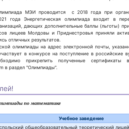
олимпиада МЭИ проводится с 2018 года при орган
2021 года Энергетическая олимпиада входит в пе
анизаций, дающих дополнительные баллы (льготы) п
ссов лицеев Молдовы и Приднестровья приняли акти
ись отличных результатов.
ской олимпиады на адрес электронной почты, указан
участвует в конкурсе на поступление в российские в
обходимо прикрепить полученные сертификаты
com в раздел "Олимпиады".
лей!
олимпиады по математике
Учебное заведение
спольский общеобразовательный теоретический лице