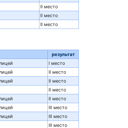
II место
II место
II место
результат
лицей
I место
лицей
II место
лицей
II место
II место
лицей
II место
лицей
III место
лицей
III место
III место