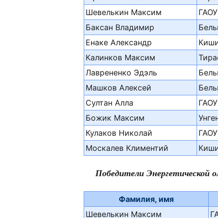
Шевелькин Максим
ГАОУ
Баксан Владимир
Бель
Енаке Александр
Киши
Калинков Максим
Тира
Лаврененко Эдэль
Бель
Машков Алексей
Бель
Султан Алла
ГАОУ
Божик Максим
Унге
Кулаков Николай
ГАОУ
Москалев Климентий
Киши
Победители Энергетической о
Фамилия, имя
Шевелькин Максим
Г