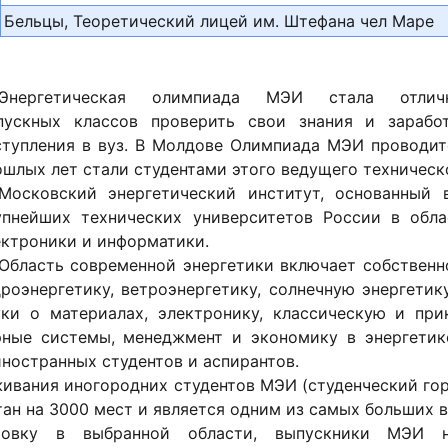
Бельцы, Теоретический лицей им. Штефана чел Маре
Энергетическая олимпиада МЭИ стала отли
пускных классов проверить свои знания и зарабо
ступления в вуз. В Молдове Олимпиада МЭИ проводитс
ошлых лет стали студентами этого ведущего техническ
Московский энергетический институт, основанный 
упнейших технических университетов России в облас
ектроники и информатики.
Область современной энергетики включает собственно
роэнергетику, ветроэнергетику, солнечную энергетику
уки о материалах, электронику, классическую и при
рные системы, менеджмент и экономику в энергетик
ностранных студентов и аспирантов.
ивания иногородних студентов МЭИ (студенческий го
тан на 3000 мест и является одним из самых больших в
отовку в выбранной области, выпускники МЭИ