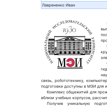
Лаврененко Иван
вы
по
пр
кр
эл
гид
на
связь, робототехнику, компьюте
подготовки доступны в МЭИ для и
Комплекс общежитий для прож
вблизи учебных корпусов, рассчи
Получив уникальную подг