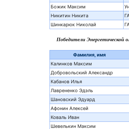
Божик Максим
У
Никитин Никита
Г
Шинкарюк Николай
Г
Победители Энергетической 
Фамилия, имя
Калинков Максим
Добровольский Александр
Кабанов Илья
Лаврененко Эдэль
Шановский Эдуард
Афонин Алексей
Коваль Иван
Шевелькин Максим