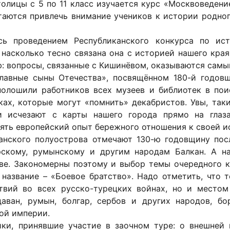
олицы с 5 по 11 класс изучается курс «Москвоведени
таются привлечь внимание учеников к истории родного
сь проведением Республиканского конкурса по ист
 насколько тесно связана она с историей нашего кра
ю: вопросы, связанные с Кишинёвом, оказываются самы
лавные сыны Отечества», посвящённом 180-й годов
полошили работников всех музеев и библиотек в по
ках, которые могут «помнить» декабристов. Увы, таки
и исчезают с карты нашего города прямо на глаза
ять европейский опыт бережного отношения к своей и
анского полуострова отмечают 130-ю годовщину посл
рскому, румынскому и другим народам Балкан. А на
ве. Закономерны поэтому и выбор темы очередного к
е название – «Боевое братство». Надо отметить, что 
твий во всех русско-турецких войнах, но и место
аван, румын, болгар, сербов и других народов, б
ой империи.
ки, принявшие участие в заочном туре: о внешней 