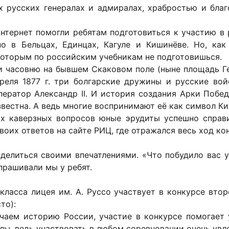
х русских генералах и адмиралах, храбростью и бл
 Интернет помогли ребятам подготовиться к участию 
о в Бельцах, Единцах, Кагуле и Кишинёве. Но, ка
которым по российским учебникам не подготовишься.
и часовню на бывшем Скаковом поле (ныне площадь Ге
преля 1877 г. три болгарские дружины и русские во
ератор Александр II. И история создания Арки Поб
вестна. А ведь многие воспринимают её как символ К
х каверзных вопросов юные эрудиты успешно справ
воих ответов на сайте РИЦ, где отражался весь ход ко
делиться своими впечатлениями. «Что побудило вас у
прашивали мы у ребят.
класса лицея им. А. Руссо участвует в конкурсе вто
то):
чаем историю России, участие в конкурсе помогает 
илы, ведь участвовать в любом соревновании очень увл