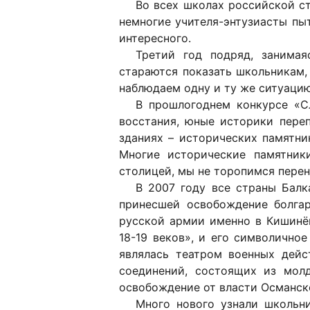
Во всех школах российской ст
немногие учителя-энтузиасты пы
интересного.
Третий год подряд, занимая
стараются показать школьникам,
наблюдаем одну и ту же ситуаци
В прошлогоднем конкурсе «С
восстания, юные историки пере
зданиях – исторических памятни
Многие исторические памятник
столицей, мы не торопимся перен
В 2007 году все страны Балк
принесшей освобождение болга
русской армии именно в Кишинё
18-19 веков», и его символично
являлась театром военных дейс
соединений, состоящих из молд
освобождение от власти Османск
Много нового узнали школьни