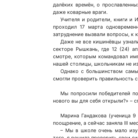
далёких времён, о прославленны
даже коварные враги.
Учителя и родители, книги и
проходил 17 марта одновременн
затруднение вызвали вопросы, к 
Даже не все кишинёвцы узнал
секторе Рышкань, где 12 (24) а
смотре, которым командовал имп
нашей столицы, школьникам не из
Однако с большинством самы
смогли проверить правильность с
Мы попросили победителей по
нового вы для себя открыли?» – с
Марина Гандакова (ученица 9 
поощрение, а сейчас заняла III мес
– Мы в школе очень мало изу
того, я решила проверить свои с