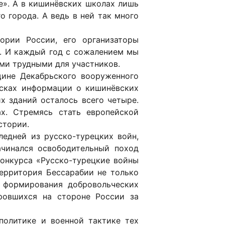
е». А в кишинёвских школах лишь
 города. А ведь в ней так много
ории России, его организаторы
я. И каждый год с сожалением мы
ми трудными для участников.
щине Декабрьского вооруженного
исках информации о кишинёвских
х зданий осталось всего четыре.
х. Стремясь стать европейской
стории.
едней из русско-турецких войн,
чинался освободительный поход
онкурса «Русско-турецкие войны
территория Бессарабии не только
м формирования добровольческих
оровшихся на стороне России за
политике и военной тактике тех