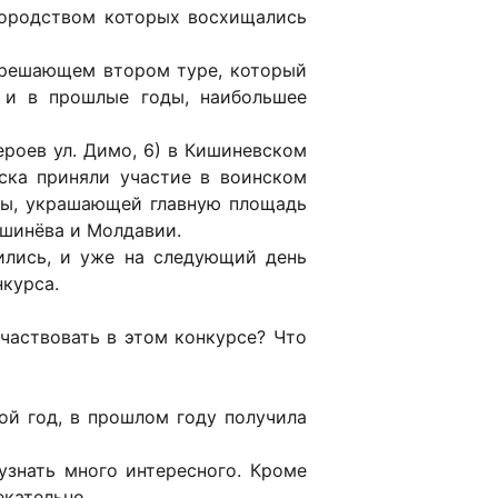
агородством которых восхищались
в решающем втором туре, который
к и в прошлые годы, наибольшее
роев ул. Димо, 6) в Кишиневском
йска приняли участие в воинском
еды, украшающей главную площадь
ишинёва и Молдавии.
ились, и уже на следующий день
нкурса.
частвовать в этом конкурсе? Что
рой год, в прошлом году получила
узнать много интересного. Кроме
екательно.