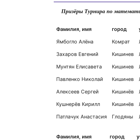
Призёры Турнира по математ
Фамилия, имя
город
Ямбогло Алёна
Комрат
Захаров Евгений
Кишинев
Мунтян Елисавета
Кишинев
Павленко Николай
Кишинев
Алексеев Сергей
Кишинёв
Кушнерёв Кирилл
Кишинёв
Патлачук Анастасия
Глодяны
Фамилия, имя
город
у