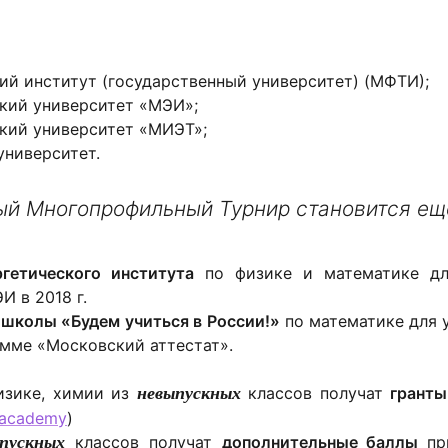
й институт (государственный университет) (МФТИ);
кий университет «МЭИ»;
кий университет «МИЭТ»;
университет.
ый Многопрофильный Турнир становится ещ
гетического института
по физике и математике дл
 в 2018 г.
школы «Будем учиться в России!»
по математике
для 
амме «Московский аттестат».
изике, химии из
невыпускных
классов получат
гранты
.academy
)
пускных
классов получат
дополнительные баллы
пр