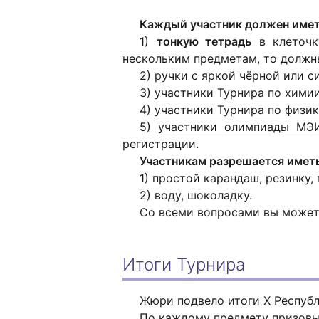
Каждый участник должен имет
1)
тонкую тетрадь
в клеточк
нескольким предметам, то должн
2) ручки с яркой чёрной или с
3)
участники Турнира по хими
4)
участники Турнира по физи
5)
участники олимпиады МЭ
регистрации.
Участникам разрешается иметь
1) простой карандаш, резинку,
2) воду, шоколадку.
Со всеми вопросами вы может
Итоги Турнира
Жюри подвело итоги Х Респуб
По каждому предмету призовые