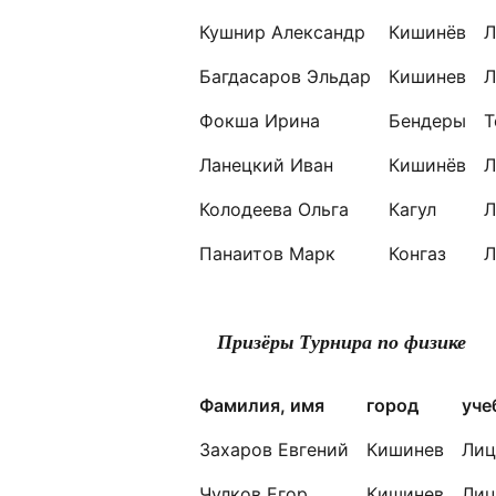
Кушнир Александр
Кишинёв
Л
Багдасаров Эльдар
Кишинев
Л
Фокша Ирина
Бендеры
Т
Ланецкий Иван
Кишинёв
Л
Колодеева Ольга
Кагул
Л
Панаитов Марк
Конгаз
Л
Призёры Турнира по физике
Фамилия, имя
город
уче
Захаров Евгений
Кишинев
Лиц
Чулков Егор
Кишинев
Лиц