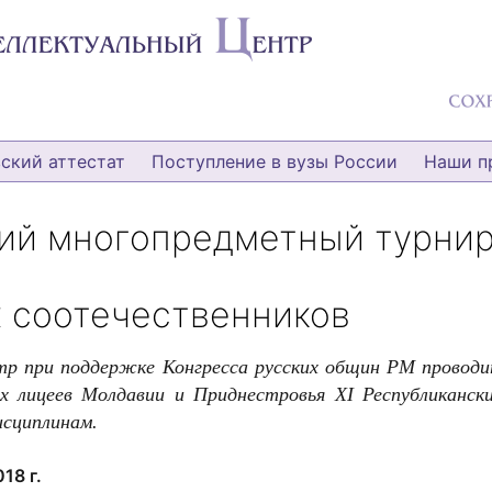
ский аттестат
Поступление в вузы России
Наши п
кий многопредметный турни
 соотечественников
тр при поддержке Конгресса русских общин РМ провод
их лицеев Молдавии и Приднестровья ХI Республиканск
исциплинам.
18 г.