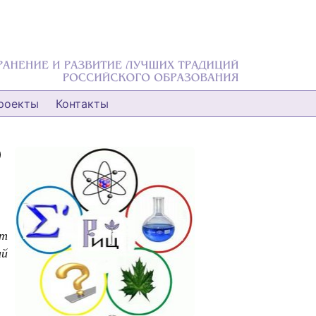
роекты
Контакты
р
ит
ий