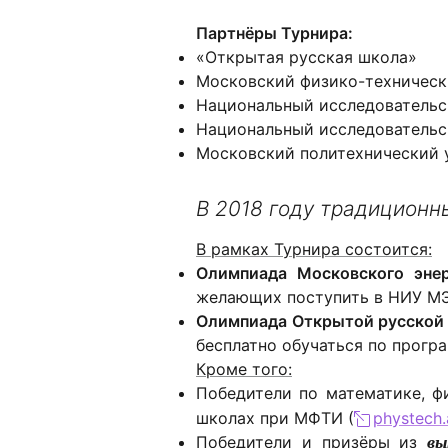
Партнёры Турнира:
«Открытая русская школа»
Московский физико-технически
Национальный исследовательс
Национальный исследовательс
Московский политехнический 
В 2018 году традиционн
В рамках Турнира состоится:
Олимпиада Московского энер
желающих поступить в НИУ МЭИ
Олимпиада Открытой русской 
бесплатно обучаться по прогр
Кроме того:
Победители по математике, ф
школах при МФТИ (
рhystech
Победители и призёры из
вы