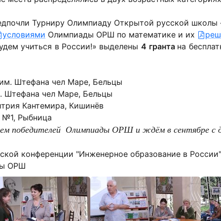
едпочли Турниру Олимпиаду Открытой русской школы
условиями
Олимпиады ОРШ по математике и их
реш
удем учиться в России!» выделены
4
гранта
на беспла
 им. Штефана чел Маре, Бельцы
м. Штефана чел Маре, Бельцы
итрия Кантемира, Кишинёв
я №1, Рыбница
яем победителей Олимпиады ОРШ и ждём в сентябре с 
канской конференции "Инженерное образование в России
ды ОРШ