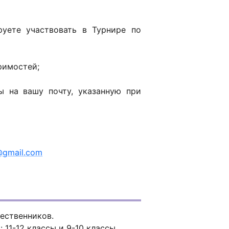
уете участвовать в Турнире по
римостей;
 на вашу почту, указанную при
@gmail.com
чественников.
11-12 классы и 9-10 классы.