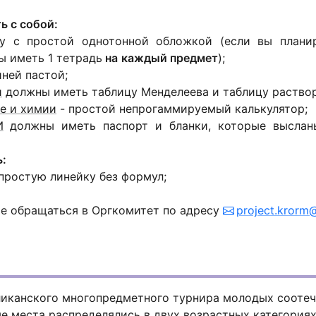
ь с собой:
у с простой однотонной обложкой (если вы планир
ы иметь 1 тетрадь
на
каждый предмет
);
иней пастой;
и
должны иметь таблицу Менделеева и таблицу раство
ке и химии
- простой непрогаммируемый калькулятор;
И
должны иметь паспорт и бланки, которые высланы
:
 простую линейку без формул;
е обращаться в Оргкомитет по адресу
project.krorm
ликанского многопредметного турнира молодых сооте
 места распределялись в двух возрастных категориях: 