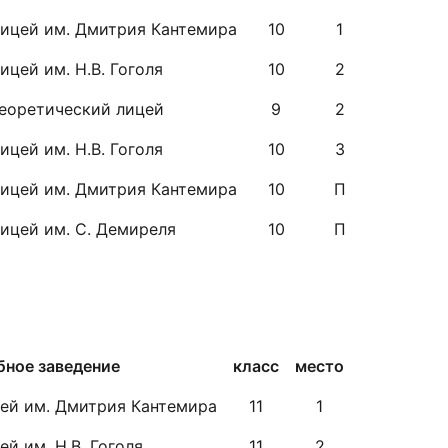
ицей им. Дмитрия Кантемира
10
1
ицей им. Н.В. Гоголя
10
2
еоретический лицей
9
2
ицей им. Н.В. Гоголя
10
3
ицей им. Дмитрия Кантемира
10
П
ицей им. С. Демиреля
10
П
бное заведение
класс
место
ей им. Дмитрия Кантемира
11
1
ей им. Н.В. Гоголя
11
2