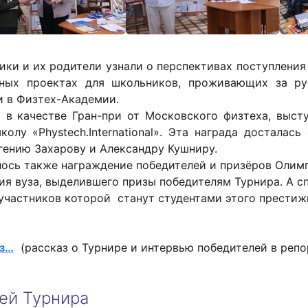
ки и их родители узнали о перспективах поступления
ьных проектах для школьников, проживающих за р
и в Физтех-Академии.
 в качестве Гран-при от Московского физтеха, выст
олу «Phystech.International». Эта награда досталас
гению Захарову и Александру Кушниру.
лось также награждение победителей и призёров Олим
ия вуза, выделившего призы победителям Турнира. А с
 участников которой станут студентами этого престиж
уз…
(рассказ о Турнире и интервью победителей в репо
ей Турнира