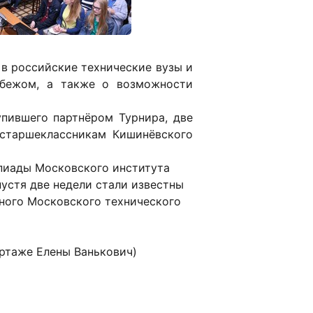
 в российские технические вузы и
убежом, а также о возможности
упившего партнёром Турнира, две
ь старшеклассникам Кишинёвского
пиады Московского института
пустя две недели стали известны
ного Московского технического
ртаже Елены Ванькович)