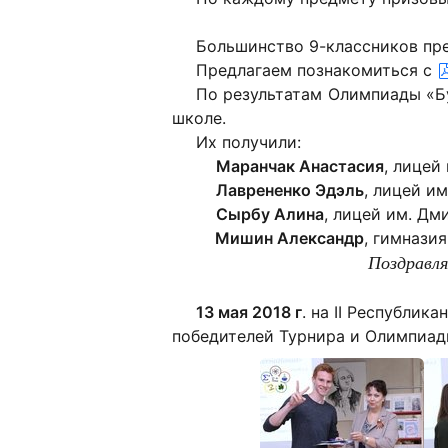
Большинство 9-классников пр
Предлагаем познакомиться с
По результатам Олимпиады «Б
школе.
Их получили:
Маранчак Анастасия
, лицей
Лаврененко Эдэль
, лицей и
Сырбу Алина
, лицей им. Дм
Мишин Александр
, гимнази
Поздравл
13 мая 2018 г
. на II Республи
победителей Турнира и Олимпиа